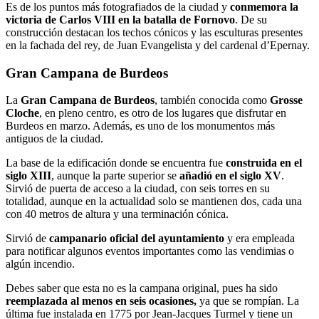
Es de los puntos más fotografiados de la ciudad y
conmemora la
victoria de Carlos VIII en la batalla de Fornovo
. De su
construcción destacan los techos cónicos y las esculturas presentes
en la fachada del rey, de Juan Evangelista y del cardenal d’Epernay.
Gran Campana de Burdeos
La
Gran Campana de Burdeos
, también conocida como
Grosse
Cloche
, en pleno centro, es otro de los lugares que disfrutar en
Burdeos en marzo. Además, es uno de los monumentos más
antiguos de la ciudad.
La base de la edificación donde se encuentra
fue
construida en el
siglo XIII
, aunque la parte superior se
añadió en el siglo XV
.
Sirvió de puerta de acceso a la ciudad, con seis torres en su
totalidad, aunque en la actualidad solo se mantienen dos, cada una
con 40 metros de altura y una terminación cónica.
Sirvió de
campanario oficial del ayuntamiento
y era empleada
para notificar algunos eventos importantes como las vendimias o
algún incendio.
Debes saber que esta no es la campana original, pues ha sido
reemplazada al menos en seis ocasiones,
ya que se rompían. La
última fue instalada en 1775 por Jean-Jacques Turmel y tiene un