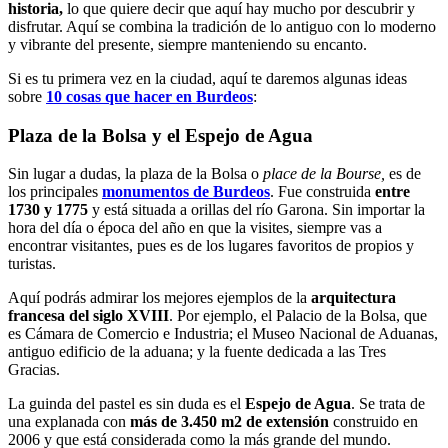
historia,
lo que quiere decir que aquí hay mucho por descubrir y
disfrutar. Aquí se combina la tradición de lo antiguo con lo moderno
y vibrante del presente, siempre manteniendo su encanto.
Si es tu primera vez en la ciudad, aquí te daremos algunas ideas
sobre
10 cosas que hacer en Burdeos
:
Plaza de la Bolsa y el Espejo de Agua
Sin lugar a dudas, la plaza de la Bolsa o
place de la Bourse,
es de
los principales
monumentos de Burdeos
. Fue construida
entre
1730 y 1775
y está situada a orillas del río Garona. Sin importar la
hora del día o época del año en que la visites, siempre vas a
encontrar visitantes, pues es de los lugares favoritos de propios y
turistas.
Aquí podrás admirar
los mejores ejemplos de la
arquitectura
francesa del siglo XVIII
. Por ejemplo, el Palacio de la Bolsa, que
es Cámara de Comercio e Industria; el Museo Nacional de Aduanas,
antiguo edificio de la aduana; y la fuente dedicada a las Tres
Gracias.
La guinda del pastel es sin duda es el
Espejo de Agua
. Se trata de
una explanada con
más de 3.450 m
2
de extensión
construido en
2006 y que está considerada como la más grande del mundo.