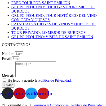
FREE TOUR POR SAINT EMILION
GRUPO PEQUENO: TOUR GASTRONÓMICO DE
BURDEOS
GRUPO PEQUENO: TOUR HISTÓRICO DEL VINO
CON CATA Y QUESOS
CATA: CATA A CIEGAS DE VINOS Y QUESOS DE
BURDEOS
TOUR PRIVADO: LO MEJOR DE BURDEOS
GRUPO PEQUENO: VISITA DE SAINT EMILION
CONTÁCTENOS
Nombre
Email
Mensaje
He leído y acepto la
Política de Privacidad.
Enviar
nstagram
Pinterest
Twitter
Youtube
© Copyright 2023 |
Términos y Condiciones
|
Política de Privacidad