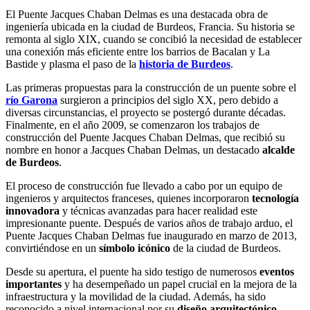
El Puente Jacques Chaban Delmas es una destacada obra de
ingeniería ubicada en la ciudad de Burdeos, Francia. Su historia se
remonta al siglo XIX, cuando se concibió la necesidad de establecer
una conexión más eficiente entre los barrios de Bacalan y La
Bastide y plasma el paso de la
historia de Burdeos
.
Las primeras propuestas para la construcción de un puente sobre el
río Garona
surgieron a principios del siglo XX, pero debido a
diversas circunstancias, el proyecto se postergó durante décadas.
Finalmente, en el año 2009, se comenzaron los trabajos de
construcción del Puente Jacques Chaban Delmas, que recibió su
nombre en honor a Jacques Chaban Delmas, un destacado
alcalde
de Burdeos
.
El proceso de construcción fue llevado a cabo por un equipo de
ingenieros y arquitectos franceses, quienes incorporaron
tecnología
innovadora
y técnicas avanzadas para hacer realidad este
impresionante puente. Después de varios años de trabajo arduo, el
Puente Jacques Chaban Delmas fue inaugurado en
marzo de 2013,
convirtiéndose en un
símbolo icónico
de la ciudad de Burdeos.
Desde su apertura, el puente ha sido testigo de numerosos
eventos
importantes
y ha desempeñado un papel crucial en la mejora de la
infraestructura y la movilidad de la ciudad. Además, ha sido
reconocido a nivel internacional por su
diseño arquitectónico